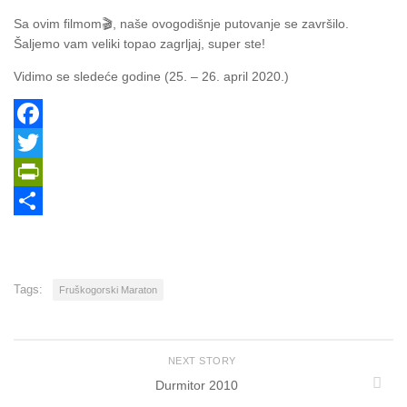
Sa ovim filmom
🎬
, naše ovogodišnje putovanje se završilo.
Šaljemo vam veliki topao zagrljaj, super ste!
Vidimo se sledeće godine (25. – 26. april 2020.)
Facebook
Twitter
PrintFriendly
Share
Tags:
Fruškogorski Maraton
NEXT STORY
Durmitor 2010