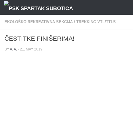
Skip to content
EKOLOŠKO REKREATIVNA SEKCIJA
/
TREKKING VTL/TTLS
ČESTITKE FINIŠERIMA!
BY
A. A.
·
21. MAY 2019