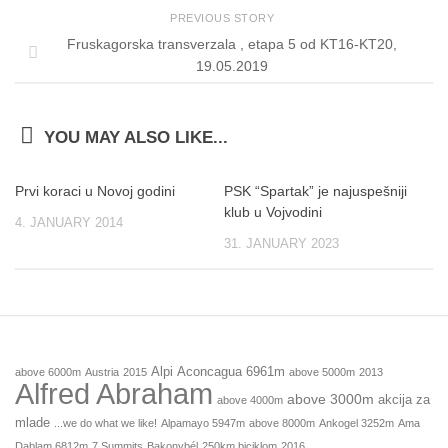
PREVIOUS STORY
Fruskagorska transverzala , etapa 5 od KT16-KT20,
19.05.2019
YOU MAY ALSO LIKE...
Prvi koraci u Novoj godini
PSK “Spartak” je najuspešniji
klub u Vojvodini
4. JANUARY 2014
31. JANUARY 2023
Alpi
Aconcagua 6961m
above 6000m
Austria
2015
above 5000m
2013
Alfred Abraham
above 3000m
akcija za
above 4000m
mlade
...we do what we like!
Alpamayo 5947m
above 8000m
Ankogel 3252m
Ama
Dablam 6812m
7 Summits
Bakonybél
250km biciklom
2016