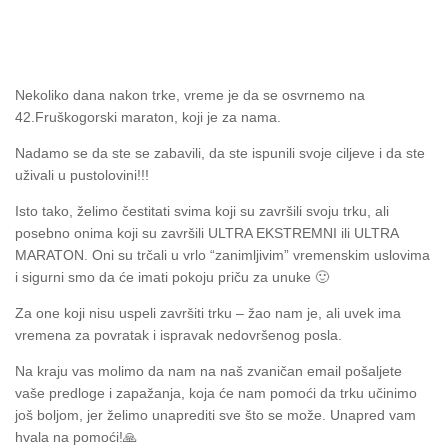
Nekoliko dana nakon trke, vreme je da se osvrnemo na
42.Fruškogorski maraton, koji je za nama.
Nadamo se da ste se zabavili, da ste ispunili svoje ciljeve i da ste
uživali u pustolovini!!!
Isto tako, želimo čestitati svima koji su završili svoju trku, ali
posebno onima koji su završili ULTRA EKSTREMNI ili ULTRA
MARATON. Oni su trčali u vrlo “zanimljivim” vremenskim uslovima
i sigurni smo da će imati pokoju priču za unuke
🙂
Za one koji nisu uspeli završiti trku – žao nam je, ali uvek ima
vremena za povratak i ispravak nedovršenog posla.
Na kraju vas molimo da nam na naš zvaničan email pošaljete
vaše predloge i zapažanja, koja će nam pomoći da trku učinimo
još boljom, jer želimo unaprediti sve što se može. Unapred vam
hvala na pomoći!
🙏