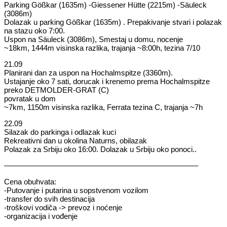
Parking Gößkar (1635m) -Giessener Hütte (2215m) -Säuleck
(3086m)
Dolazak u parking Gößkar (1635m) . Prepakivanje stvari i polazak
na stazu oko 7:00.
Uspon na Säuleck (3086m), Smestaj u domu, nocenje
~18km, 1444m visinska razlika, trajanja ~8:00h, tezina 7/10
21.09
Planirani dan za uspon na Hochalmspitze (3360m).
Ustajanje oko 7 sati, dorucak i krenemo prema Hochalmspitze
preko DETMOLDER-GRAT (C)
povratak u dom
~7km, 1150m visinska razlika, Ferrata tezina C, trajanja ~7h
22.09
Silazak do parkinga i odlazak kuci
Rekreativni dan u okolina Naturns, obilazak
Polazak za Srbiju oko 16:00. Dolazak u Srbiju oko ponoci..
—————————————————————————–
Cena obuhvata:
-Putovanje i putarina u sopstvenom vozilom
-transfer do svih destinacija
-troškovi vodiča -> prevoz i noćenje
-organizacija i vođenje