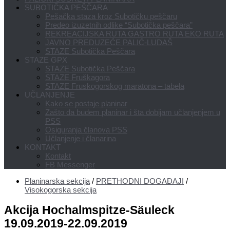
SUBOTIČKA PEŠČARA
Pešačka staza kroz Subotičku peščaru
Predeo izuzetnih odlike “Subotička peščara”
REKREACIJSKA RUTA GASTRO RUTA EKO RUTA
JAVNO PREDUZEĆE PALIĆ-LUDAŠ
STAZE Subotička Peščara
STAZE GPX
STAZE Subotička Peščara
STAZE Fruškagora
STAZE Fruskogorskog maratona – tabela
UČLANJENJE
Kako se postaje planinar
Zašto da budem planinar i šta dobijam učlanjenjem u
PSS
Osiguranja članova PSS
Učlanjenje i članarina
KONTAKT
Kontakt
FB Messenger
Planinarska sekcija
/
PRETHODNI DOGAĐAJI
/
Visokogorska sekcija
Akcija Hochalmspitze-Säuleck
19.09.2019-22.09.2019