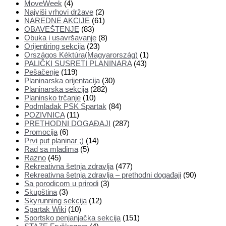
MoveWeek
(4)
Najviši vrhovi države
(2)
NAREDNE AKCIJE
(61)
OBAVEŠTENJE
(83)
Obuka i usavršavanje
(8)
Orijentiring sekcija
(23)
Országos Kéktúra(Magyarország)
(1)
PALIČKI SUSRETI PLANINARA
(43)
Pešačenje
(119)
Planinarska orijentacija
(30)
Planinarska sekcija
(282)
Planinsko trčanje
(10)
Podmladak PSK Spartak
(84)
POZIVNICA
(11)
PRETHODNI DOGAĐAJI
(287)
Promocija
(6)
Prvi put planinar ;)
(14)
Rad sa mladima
(5)
Razno
(45)
Rekreativna šetnja zdravlja
(477)
Rekreativna šetnja zdravlja – prethodni događaji
(90)
Sa porodicom u prirodi
(3)
Skupština
(3)
Skyrunning sekcija
(12)
Spartak Wiki
(10)
Sportsko penjanjačka sekcija
(151)