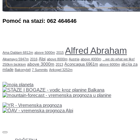
Pomoć na stazi: 062 464646
Alfred Abraham
Ama Dablam 6812m
above 5000m
2015
Alpi
Alpamayo 5947m
2016
above 8000m
Austria
above 4000m
...we do what we like!
above 3000m
Aconcagua 6961m
akcija za
250km biciklom
2013
above 6000m
mlade
Bakonybél
7 Summits
Ankogel 3252m