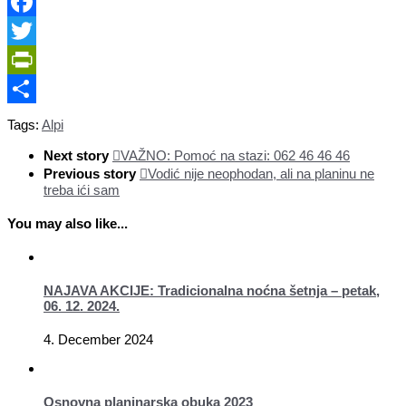
Facebook
Twitter
PrintFriendly
Share
Tags:
Alpi
Next story
VAŽNO: Pomoć na stazi: 062 46 46 46
Previous story
Vodić nije neophodan, ali na planinu ne
treba ići sam
You may also like...
NAJAVA AKCIJE: Tradicionalna noćna šetnja – petak,
06. 12. 2024.
4. December 2024
Osnovna planinarska obuka 2023