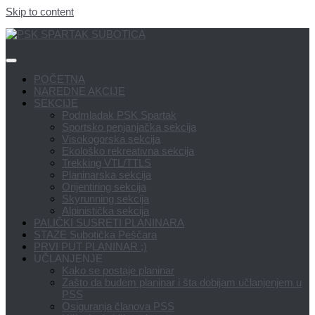
Skip to content
POČETNA
NAREDNE AKCIJE
SEKCIJE
Podmladak PSK Spartak
Sportsko penjanjačka sekcija
Visokogorska sekcija
Ekološko rekreativna sekcija
Trekking VTL/TTLS
Planinarska sekcija
Orijentiring sekcija
Skyrunning sekcija
Alpinistička sekcija
PALIČKI SUSRETI PLANINARA
STAZE Subotička Peščara
PRVI PUT PLANINAR ;)
UČLANJENJE
Kako se postaje planinar
Zašto da budem planinar i šta dobijam učlanjenjem u
PSS
Osiguranja članova PSS