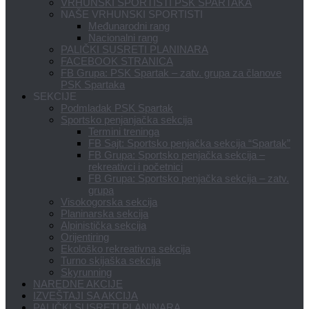
VRHUNSKI SPORTISTI PSK SPARTAKA
NAŠE VRHUNSKI SPORTISTI
Međunarodni rang
Nacionalni rang
PALIČKI SUSRETI PLANINARA
FACEBOOK STRANICA
FB Grupa: PSK Spartak – zatv. grupa za članove
PSK Spartaka
SEKCIJE
Podmladak PSK Spartak
Sportsko penjanjačka sekcija
Termini treninga
FB Sajt: Sportsko penjačka sekcija “Spartak”
FB Grupa: Sportsko penjačka sekcija –
rekreativci i početnici
FB Grupa: Sportsko penjačka sekcija – zatv.
grupa
Visokogorska sekcija
Planinarska sekcija
Alpinistička sekcija
Orijentiring
Ekološko rekreativna sekcija
Turno skijaška sekcija
Skyrunning
NAREDNE AKCIJE
IZVEŠTAJI SA AKCIJA
PALIČKI SUSRETI PLANINARA