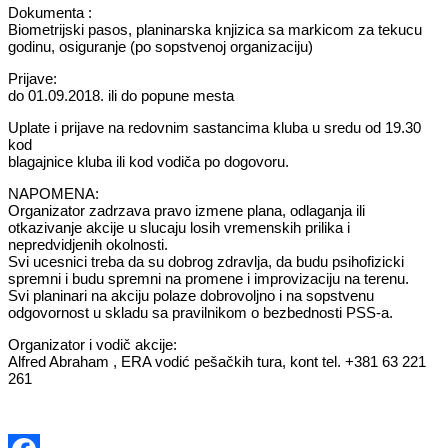
Dokumenta :
Biometrijski pasos, planinarska knjizica sa markicom za tekucu
godinu, osiguranje (po sopstvenoj organizaciju)
Prijave:
do 01.09.2018. ili do popune mesta
Uplate i prijave na redovnim sastancima kluba u sredu od 19.30
kod
blagajnice kluba ili kod vodiča po dogovoru.
NAPOMENA:
Organizator zadrzava pravo izmene plana, odlaganja ili
otkazivanje akcije u slucaju losih vremenskih prilika i
nepredvidjenih okolnosti.
Svi ucesnici treba da su dobrog zdravlja, da budu psihofizicki
spremni i budu spremni na promene i improvizaciju na terenu.
Svi planinari na akciju polaze dobrovoljno i na sopstvenu
odgovornost u skladu sa pravilnikom o bezbednosti PSS-a.
Organizator i vodič akcije:
Alfred Abraham , ERA vodić pešačkih tura, kont tel. +381 63 221
261