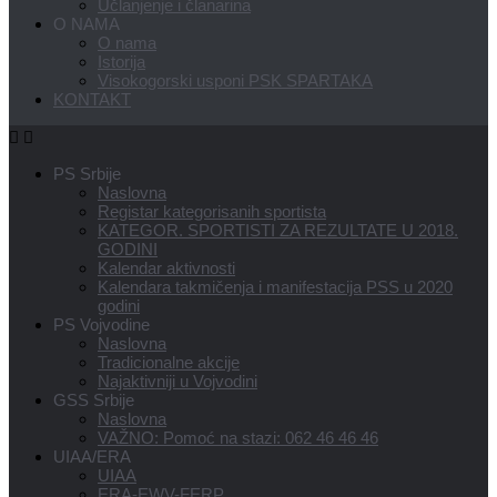
Učlanjenje i članarina
O NAMA
O nama
Istorija
Visokogorski usponi PSK SPARTAKA
KONTAKT
PS Srbije
Naslovna
Registar kategorisanih sportista
KATEGOR. SPORTISTI ZA REZULTATE U 2018.
GODINI
Kalendar aktivnosti
Kalendara takmičenja i manifestacija PSS u 2020
godini
PS Vojvodine
Naslovna
Tradicionalne akcije
Najaktivniji u Vojvodini
GSS Srbije
Naslovna
VAŽNO: Pomoć na stazi: 062 46 46 46
UIAA/ERA
UIAA
ERA-EWV-FERP