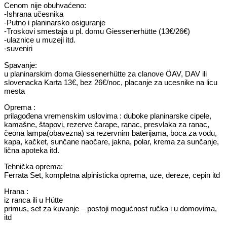
Cenom nije obuhvaćeno:
-Ishrana učesnika
-Putno i planinarsko osiguranje
-Troskovi smestaja u pl. domu Giessenerhütte (13€/26€)
-ulaznice u muzeji itd.
-suveniri
Spavanje:
u planinarskim doma Giessenerhütte za clanove ÖAV, DAV ili
slovenacka Karta 13€, bez 26€/noc, placanje za ucesnike na licu
mesta
Oprema :
prilagođena vremenskim uslovima : duboke planinarske cipele,
kamašne, štapovi, rezerve čarape, ranac, presvlaka za ranac,
čeona lampa(obavezna) sa rezervnim baterijama, boca za vodu,
kapa, kačket, sunčane naočare, jakna, polar, krema za sunčanje,
lična apoteka itd.
Tehnička oprema:
Ferrata Set, kompletna alpinisticka oprema, uze, dereze, cepin itd
Hrana :
iz ranca ili u Hütte
primus, set za kuvanje – postoji mogućnost ručka i u domovima,
itd