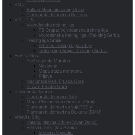
BMU
Balkan Mountaineering Union
Planinarski domovi na Balkanu
VTL i TLS
Vojvođanska treking liga
FB Grupa: Vojvođanska treking liga
Vojvođanska treking liga -Trekking Serbia
Treking liga Srbije
FB Site: Treking Liga Srbije
Treking liga Srbije -Trekking Serbia
Fruška Gora
Fruškogorski Maraton
Naslovna
Mapa staza maratona
Prijave
Nacionalni Park Fruška Gora
STAZE Fruška Gora
Planinarski domovi
Planinarski domovi u Srbiji
Mapa Planinarskih domova u Srbiji
Planinarski domovi sa sajt PSS-a
Planinarski domovi na Balkanu (BMU)
Vrhovi u Srbiji
Katalog planina Srbije (Jovan Đokić)
Vrhovi u Srbiji (Iso Planić)
Vrhovi u Vojvodini