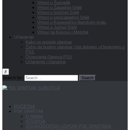
Vrhovi u Šumadiji
Vrhovi u Zapadnoj Srbiji
Vrhovi u Istočnoj Srbiji
Vrhovi u jugozapadnoj Srbiji
Vrhovi u Kopaoničko-Ibarskom kraju
Vrhovi u Južnoj Srbiji
Vrhovi na Kosovu i Metohiji
Učlanjenje
Kako se postaje planinar
Zašto da budem planinar i šta dobijam učlanjenjem u
PSS
Osiguranja članova PSS
Učlanjenje i članarina
Search for:
POČETNA
PSK SPARTAK
O NAMA
ISTORIJA
VISOKOGORSKI USPONI PSK SPARTAKA