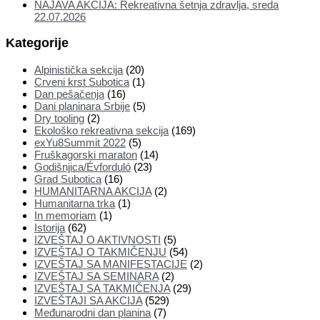
NAJAVA AKCIJA: Rekreativna šetnja zdravlja, sreda
22.07.2026
Kategorije
Alpinistička sekcija
(20)
Crveni krst Subotica
(1)
Dan pešačenja
(16)
Dani planinara Srbije
(5)
Dry tooling
(2)
Ekološko rekreativna sekcija
(169)
exYu8Summit 2022
(5)
Fruškagorski maraton
(14)
Godišnjica/Évforduló
(23)
Grad Subotica
(16)
HUMANITARNA AKCIJA
(2)
Humanitarna trka
(1)
In memoriam
(1)
Istorija
(62)
IZVEŠTAJ O AKTIVNOSTI
(5)
IZVEŠTAJ O TAKMIČENJU
(54)
IZVEŠTAJ SA MANIFESTACIJE
(2)
IZVEŠTAJ SA SEMINARA
(2)
IZVEŠTAJ SA TAKMIČENJA
(29)
IZVEŠTAJI SA AKCIJA
(529)
Međunarodni dan planina
(7)