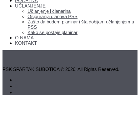
POČETNA
UČLANJENJE
Učlanjenje i članarina
Osiguranja članova PSS
Zašto da budem planinar i šta dobijam učlanjenjem u
PSS
Kako se postaje planinar
O NAMA
KONTAKT
PSK SPARTAK SUBOTICA © 2026. All Rights Reserved.