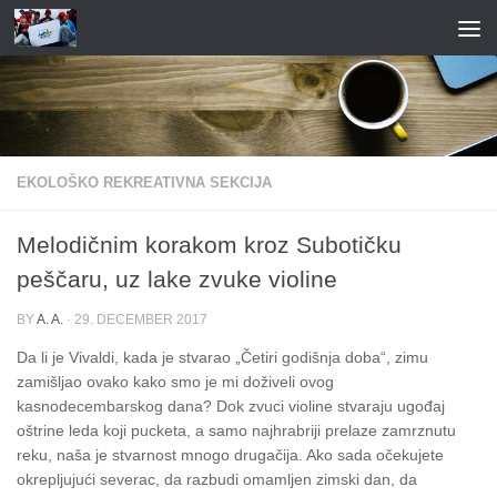
Skip to content
EKOLOŠKO REKREATIVNA SEKCIJA
Melodičnim korakom kroz Subotičku
peščaru, uz lake zvuke violine
BY
A. A.
·
29. DECEMBER 2017
Da li je Vivaldi
, kada je stvarao „Četiri godišnja doba“, zimu
zamišljao ovako kako smo je mi doživeli ovog
kasnodecembarskog dana? Dok zvuci violine stvaraju ugođaj
oštrine leda koji pucketa, a samo najhrabriji prelaze zamrznutu
reku, naša je stvarnost mnogo drugačija. Ako sada očekujete
okrepljujući severac, da razbudi omamljen zimski dan, da