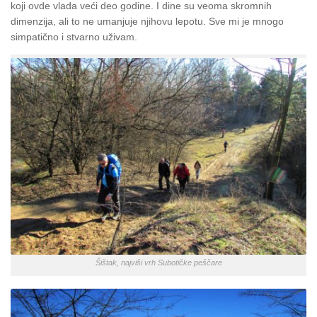
koji ovde vlada veći deo godine. I dine su veoma skromnih
dimenzija, ali to ne umanjuje njihovu lepotu. Sve mi je mnogo
simpatično i stvarno uživam.
Šištak, najviši vrh Subotičke peščare