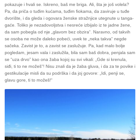
pokazuje i hvali se. Iskreno, baš me briga.
Ali, šta je još volela?
Pa, da priča o tuđim kućama, tuđim fiokama, da zaviruje u tuđe
dvorište, i da gleda i ogovara ženske stražnjice utegnute u tanga-
gaće. Toliko je nezadovoljstva i nesreće izbijalo iz te jadne žene,
da sam pobegla od nje „glavom bez obzira“. Naravno, od takvih
se osoba ne može daleko pobeći, uvek te „neka takva“ negde
sačeka.
Zavist je to, a zavist se zaslužuje.
Pa, kad malo bolje
pogledam, jesam vala i zaslužila
, bila sam baš dobra, penjala sam
se “uza drvo” kao ona žaba kojoj su svi vikali: „Gde si krenula,
siđi, ti to ne možeš“!
Nisu znali da je žaba gluva, i da za te povike i
gestikulacije misli da su podrška i da joj govore: „Idi, penji se,
glavu gore, ti to možeš!“