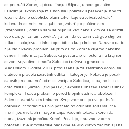
se pridružili Zoran, Ljubica, Tanja i Biljana, a nedugo zatim
usledilo je iskrcavanje iz autobusa i polazak u pešačenje. Kod tri
lepe i srdačne subotičke planinarke, koje su „obezbeđivale“
kolonu da se neko ne izgubi, ne „zaturi“ po peščarskim
„džepovima“, odmah sam se prijavila kao neko s kim će se družiti
ceo dan, jer, „znam čoveka“, tj znam da ću zavirivati gde stignem,
fotkati, zastajkivati, i tako i opet biti na kraju kolone.
Naravno da to
nije bio nikakav problem, ali prvo da od Zorana čujemo
nekoliko
osnovnih informacija: Subotička peščara je smeštena na krajnjem
severu Vojvodine, između Subotice i državne granice s
Mađarskom. Godine 2003. proglašena je za zaštićeno dobro, sa
statusom predela izuzetnih odlika II kategorije.
Nekada je pesak
sa ovih prostora neštedimice zasipao Suboticu, te su, ne bi li se
grad zaštiti i „vezao“ „živi pesak“, vekovima unazad sađeni šumski
kompleksi. I sada prolazimo pored brojnih sadnica, obeleženih
žutim i narandžastim trakama.
Svojevremeno je ovo područje
obilovalo vinogradima i bilo poznato po odličnim sortama vina.
Ima ih još uvek, ali mnogo manje.
Vodenih tokova skoro i da
nema, izuzetak je rečica Kereš.
Pesak je, naravno, veoma
porozan i sve atmosferske padavine se vrlo kratko zadržavaju na