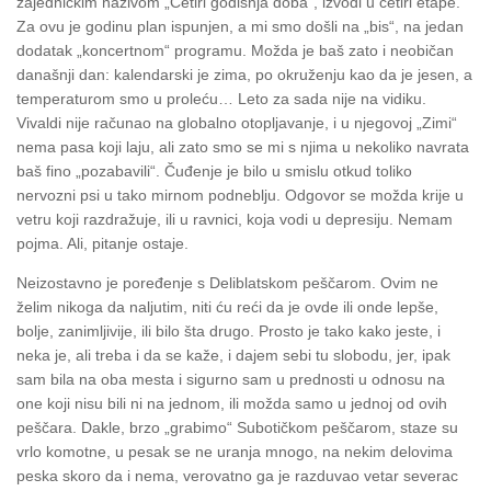
zajedničkim nazivom „Četiri godišnja doba“, izvodi u četiri etape.
Za ovu je godinu plan ispunjen, a mi smo došli na „bis“, na jedan
dodatak „koncertnom“ programu. Možda je baš zato i neobičan
današnji dan: kalendarski je zima, po okruženju kao da je jesen, a
temperaturom smo u proleću… Leto za sada nije na vidiku.
Vivaldi nije računao na globalno otopljavanje, i u njegovoj „Zimi“
nema pasa koji laju, ali zato smo se mi s njima u nekoliko navrata
baš fino „pozabavili“. Čuđenje je bilo u smislu otkud toliko
nervozni psi u tako mirnom podneblju. Odgovor se možda krije u
vetru koji razdražuje, ili u ravnici, koja vodi u depresiju. Nemam
pojma. Ali, pitanje ostaje.
Neizostavno je poređenje s Deliblatskom peščarom. Ovim ne
želim nikoga da naljutim, niti ću reći da je ovde ili onde lepše,
bolje, zanimljivije, ili bilo šta drugo. Prosto je tako kako jeste, i
neka je, ali treba i da se kaže, i dajem sebi tu slobodu, jer, ipak
sam bila na oba mesta i sigurno sam u prednosti u odnosu na
one koji nisu bili ni na jednom, ili možda samo u jednoj od ovih
peščara.
Dakle, brzo „grabimo“ Subotičkom peščarom, staze su
vrlo komotne, u pesak se ne uranja mnogo, na nekim delovima
peska skoro da i nema, verovatno ga je razduvao vetar severac