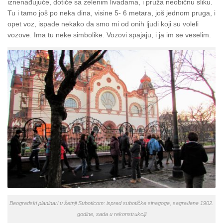
iznenađujuće, dotiče sa zelenim livadama, i pruža neobičnu sliku.
Tu i tamo još po neka dina, visine 5- 6 metara, još jednom pruga, i
opet voz, ispade nekako da smo mi od onih ljudi koji su voleli
vozove. Ima tu neke simbolike. Vozovi spajaju, i ja im se veselim.
Beogradski planinari u šetnji Suboticom: ispred subotičke sinagoge, sagrađene 1902.
godine, sada u rekonstrukciji