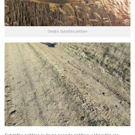
Detalj iz Subotičke peščare