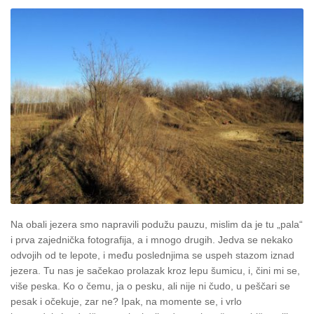
Na obali jezera smo napravili podužu pauzu, mislim da je tu „pala“
i prva zajednička fotografija, a i mnogo drugih. Jedva se nekako
odvojih od te lepote, i među poslednjima se uspeh stazom iznad
jezera. Tu nas je sačekao prolazak kroz lepu šumicu, i, čini mi se,
više peska. Ko o čemu, ja o pesku, ali nije ni čudo, u peščari se
pesak i očekuje, zar ne? Ipak, na momente se, i vrlo