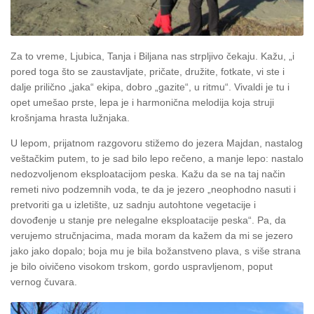
Za to vreme, Ljubica, Tanja i Biljana nas strpljivo čekaju. Kažu, „i
pored toga što se zaustavljate, pričate, družite, fotkate, vi ste i
dalje prilično „jaka“ ekipa, dobro „gazite“, u ritmu“. Vivaldi je tu i
opet umešao prste, lepa je i harmonična melodija koja struji
krošnjama hrasta lužnjaka.
U lepom, prijatnom razgov
oru stižemo do jezera Majdan, nastalog
veštačkim putem, to je sad bilo lepo rečeno, a manje lepo: nastalo
nedozvoljenom eksploatacijom peska. Kažu da se na taj način
remeti nivo podzemnih voda, te da je jezero „neophodno nasuti i
pretvoriti ga u izletište, uz sadnju autohtone vegetacije i
dovođenje u stanje pre nelegalne eksploatacije peska“. Pa, da
verujemo stručnjacima, mada moram da kažem da mi se jezero
jako jako dopalo; boja mu je bila božanstveno plava, s više strana
je bilo oivičeno visokom trskom, gordo uspravljenom, poput
vernog čuvara.