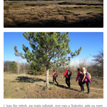
I, kao što rekoh, pa malo odlutah, evo nas u Subotici, gde su nam