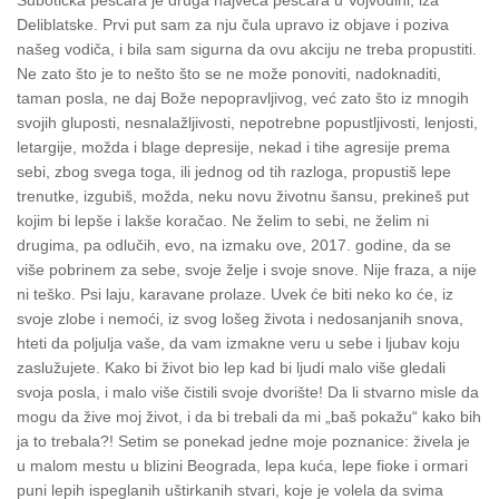
Subotička peščara je druga najveća peščara u Vojvodini, iza
Deliblatske. Prvi put sam za nju čula upravo iz objave i poziva
našeg vodiča, i bila sam sigurna da ovu akciju ne treba propustiti.
Ne zato što je to nešto što se ne može ponoviti, nadoknaditi,
taman posla, ne daj Bože nepopravljivog, već zato što iz mnogih
svojih gluposti, nesnalažljivosti, nepotrebne popustljivosti, lenjosti,
letargije, možda i blage depresije, nekad i tihe agresije prema
sebi, zbog svega toga, ili jednog od tih razloga, propustiš lepe
trenutke, izgubiš, možda, neku novu životnu šansu, prekineš put
kojim bi lepše i lakše koračao.
Ne želim to sebi, ne želim ni
drugima, pa odlučih, evo, na izmaku ove, 2017. godine, da se
više pobrinem za sebe, svoje želje i svoje snove. Nije fraza, a nije
ni teško. Psi laju, karavane prolaze. Uvek će biti neko ko će, iz
svoje zlobe i nemoći, iz svog lošeg života i nedosanjanih snova,
hteti da poljulja vaše, da vam izmakne veru u sebe i ljubav koju
zaslužujete. Kako bi život bio lep kad bi ljudi malo više gledali
svoja posla, i malo više čistili svoje dvorište!
Da li stvarno misle da
mogu da žive moj život, i da bi trebali da mi „baš pokažu“ kako bih
ja to trebala?!
Setim se ponekad jedne moje poznanice: živela je
u malom mestu u blizini Beograda, lepa kuća, lepe fioke i ormari
puni lepih ispeglanih uštirkanih stvari, koje je volela da svima