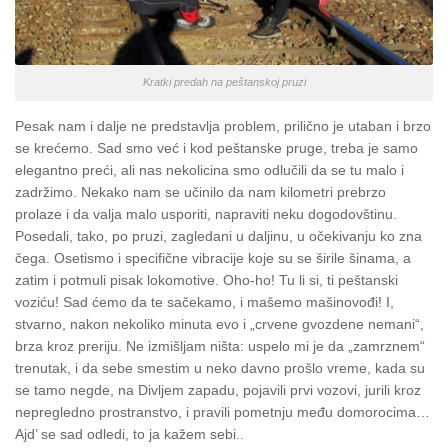
Kratki predah na peštanskoj pruzi
Pesak nam i dalje ne predstavlja problem, prilično je utaban i brzo
se krećemo. Sad smo već i kod peštanske pruge, treba je samo
elegantno preći, ali nas nekolicina smo odlučili da se tu malo i
zadržimo. Nekako nam se učinilo da nam kilometri prebrzo
prolaze i da valja malo usporiti, napraviti neku dogodovštinu.
Posedali, tako, po pruzi, zagledani u daljinu, u očekivanju ko zna
čega. Osetismo i specifične vibracije koje su se širile šinama, a
zatim i potmuli pisak lokomotive.
Oho-ho! Tu li si, ti peštanski
voziću! Sad ćemo da te sačekamo, i mašemo mašinovođi! I,
stvarno, nakon nekoliko minuta evo i „crvene gvozdene nemani“,
brza kroz preriju. Ne izmišljam ništa: uspelo mi je da „zamrznem“
trenutak, i da sebe smestim u neko davno prošlo vreme, kada su
se tamo negde, na Divljem zapadu, pojavili prvi vozovi, jurili kroz
nepregledno prostranstvo, i pravili pometnju među domorocima…
Ajd’ se sad odledi, to ja kažem sebi..