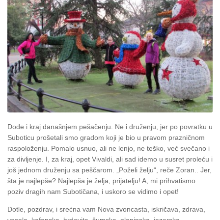
Dođe i kraj današnjem pešačenju
. Ne i druženju, jer po povratku u
Suboticu prošetali smo gradom koji je bio u pravom prazničnom
raspoloženju. Pomalo usnuo, ali ne lenjo, ne teško, već svečano i
za divljenje.
I, za kraj, opet Vivaldi, ali sad idemo u susret proleću i
još jednom druženju sa peščarom. „Poželi želju“, reče Zoran.. Jer,
šta je najlepše? Najlepša je želja, prijatelju! A, mi prihvatismo
poziv dragih nam Subotičana, i uskoro se vidimo i opet!
Dotle, pozdrav, i srećna vam Nova zvoncasta, iskričava, zdrava,
vesela, kafanska, brdovita, šumska, planinska, jezerska,