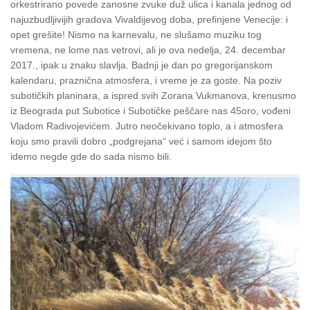
orkestrirano povede zanosne zvuke duž ulica i kanala jednog od
najuzbudljivijih gradova Vivaldijevog doba, prefinjene Venecije: i
opet grešite! Nismo na karnevalu, ne slušamo muziku tog
vremena, ne lome nas vetrovi, ali je ova nedelja, 24. decembar
2017., ipak u znaku slavlja. Badnji je dan po gregorijanskom
kalendaru, praznična atmosfera, i vreme je za goste.
Na poziv
subotičkih planinara, a ispred svih Zorana Vukmanova, krenusmo
iz Beograda put Subotice i Subotičke peščare nas 45oro, vođeni
Vladom Radivojevićem. Jutro neočekivano toplo, a i atmosfera
koju smo pravili dobro „podgrejana“ već i samom idejom što
idemo negde gde do sada nismo bili.