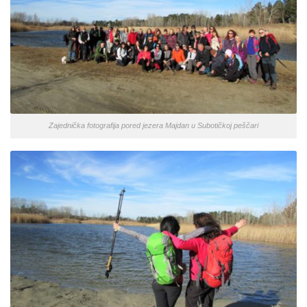
Zajednička fotografija pored jezera Majdan u Subotičkoj peščari