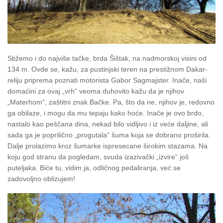
Stižemo i do najviše tačke, brda Šištak, na nadmorskoj visini od
134 m. Ovde se, kažu, za pustinjski teren na prestižnom Dakar-
reliju priprema poznati motorista Gabor Sagmajster. Inače, naši
domaćini za ovaj „vrh“ veoma duhovito kažu da je njihov
„Materhom“, zaštitni znak Bačke. Pa, što da ne, njihov je, redovno
ga obilaze, i mogu da mu tepaju kako hoće. Inače je ovo brdo,
nastalo kao peščana dina, nekad bilo vidljivo i iz veće daljine, ali
sada ga je poprilično „progutala“ šuma koja se dobrano proširila.
Dalje prolazimo kroz šumarke ispresecane širokim stazama. Na
koju god stranu da pogledam, svuda izazivački „izvire“ još
puteljaka. Biće tu, vidim ja, odličnog pedaliranja, već se
zadovoljno oblizujem!