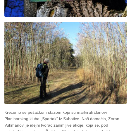
Krećemo se pešačkom stazom koju su markirali članovi
Planinarskog kluba „Spartak“ iz Subotice. Naš domaćin, Zoran
Vukmanov, je idejni tvorac zanimljive akcije, koja se, pod