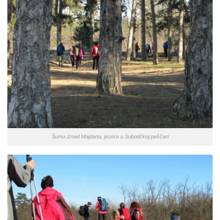
Šuma iznad Majdana, jezera u Subotičkoj peščari