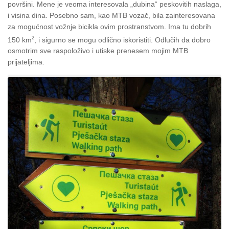
površini. Mene je veoma interesovala „dubina“ peskovitih naslaga,
i visina dina. Posebno sam, kao MTB vozač, bila zainteresovana
za mogućnost vožnje bicikla ovim prostranstvom. Ima tu dobrih
2
150 km
, i sigurno se mogu odlično iskoristiti. Odlučih da dobro
osmotrim sve raspoloživo i utiske prenesem mojim MTB
prijateljima.