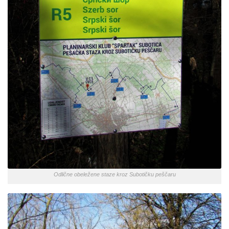
Odlične obeležene staze kroz Subotičku peščaru